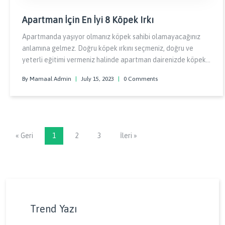
Apartman İçin En İyi 8 Köpek Irkı
Apartmanda yaşıyor olmanız köpek sahibi olamayacağınız
anlamına gelmez. Doğru köpek ırkını seçmeniz, doğru ve
yeterli eğitimi vermeniz halinde apartman dairenizde köpek
bakabilirsiniz. Klasik köpek bakım koşullarından
By Mamaal Admin
|
July 15, 2023
|
0 Comments
bahsetmiyorum.
« Geri
1
2
3
İleri »
Trend Yazı