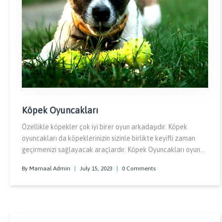
Köpek Oyuncakları
Özellikle köpekler çok iyi birer oyun arkadaşıdır. Köpek
oyuncakları da köpeklerinizin sizinle birlikte keyifli zaman
geçirmenizi sağlayacak araçlardır. Köpek Oyuncakları oyun
çağında olsun ya da olmasın her köpeğin bu tarz oyuncaklar
By Mamaal Admin
|
July 15, 2023
|
0 Comments
ile erkenden tanışması bunlara daha kolay alışmasına
yardımcı olacaktır.