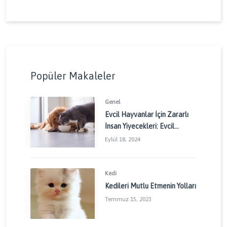
Popüler Makaleler
Genel
Evcil Hayvanlar İçin Zararlı
İnsan Yiyecekleri: Evcil
Dostlarınızı Korumak İçin
Eylül 18, 2024
Dikkat Edilmesi Gerekenler
Kedi
Kedileri Mutlu Etmenin Yolları
Temmuz 15, 2023