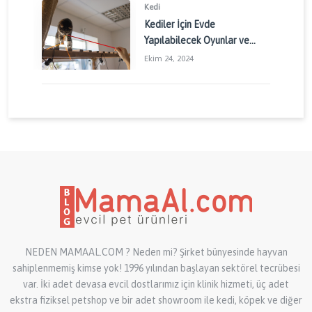
Kedi
Kediler İçin Evde
Yapılabilecek Oyunlar ve
Aktiviteler: Kedinizin
Ekim 24, 2024
Enerjisini Doğru Yönetin
NEDEN MAMAAL.COM ? Neden mi? Şirket bünyesinde hayvan
sahiplenmemiş kimse yok! 1996 yılından başlayan sektörel tecrübesi
var. İki adet devasa evcil dostlarımız için klinik hizmeti, üç adet
ekstra fiziksel petshop ve bir adet showroom ile kedi, köpek ve diğer