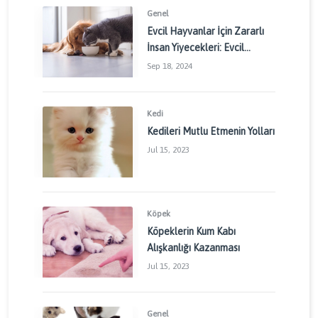
Genel
Evcil Hayvanlar İçin Zararlı
İnsan Yiyecekleri: Evcil
Dostlarınızı Korumak İçin
Sep 18, 2024
Dikkat Edilmesi Gerekenler
Kedi
Kedileri Mutlu Etmenin Yolları
Jul 15, 2023
Köpek
Köpeklerin Kum Kabı
Alışkanlığı Kazanması
Jul 15, 2023
Genel