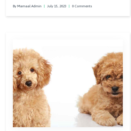
köpeğinizi küçüklükten güzelce eğitip iyi alışkanlıklar
By Mamaal Admin
|
July 15, 2023
|
0 Comments
edinmesini sağlamak ilerde sizi dinlemesi ve komutlarınıza
uyması açısından önemlidir.