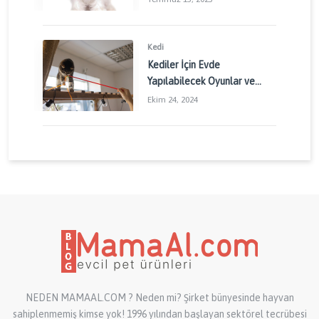
Kedi
Kediler İçin Evde
Yapılabilecek Oyunlar ve
Aktiviteler: Kedinizin
Ekim 24, 2024
Enerjisini Doğru Yönetin
NEDEN MAMAAL.COM ? Neden mi? Şirket bünyesinde hayvan
sahiplenmemiş kimse yok! 1996 yılından başlayan sektörel tecrübesi