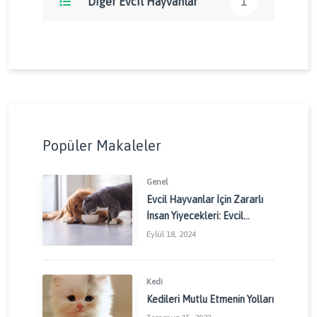
Diğer Evcil Hayvanlar
1
Popüler Makaleler
Genel
Evcil Hayvanlar İçin Zararlı
İnsan Yiyecekleri: Evcil
Dostlarınızı Korumak İçin
Eylül 18, 2024
Dikkat Edilmesi Gerekenler
Kedi
Kedileri Mutlu Etmenin Yolları