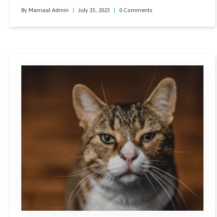
kedinize vermemeniz gerekir. Kediler ihtiyaç duydukları kadar
By Mamaal Admin
|
July 15, 2023
|
0 Comments
yiyor olsa da siz yine de bu gıdayı kedinize ölçülü olarak
vermelisiniz.