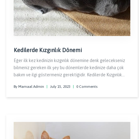
Kedilerde Kızgınlık Dönemi
Eğer ilk kez kedinizin kızgınlık dönemine denk gelecekseniz
bilmeniz gereken ilk şey bu dönemlerde kedinize daha çok
bakım ve ilgi göstermeniz gerektiğidir. Kedilerde Kızgınlık
Dönemi Nedir sorusuna en iyi cevap dikkat çekmek isteyen ve
By Mamaal Admin
|
July 15, 2023
|
0 Comments
sürekli ulumaya başlayan kediniz eğer çiftleşemezse daha
sinirli ve huysuz bir yapıya bürünebilir.