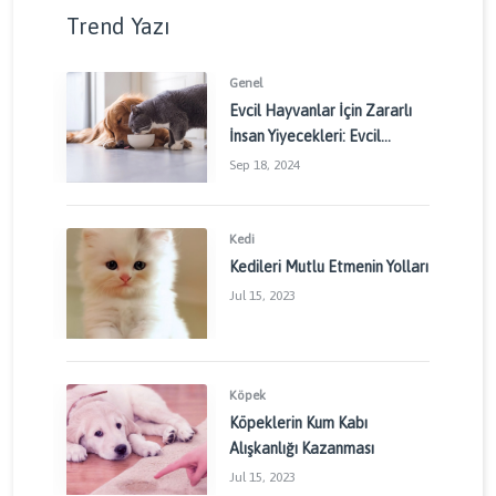
Trend Yazı
Genel
Evcil Hayvanlar İçin Zararlı
İnsan Yiyecekleri: Evcil
Dostlarınızı Korumak İçin
Sep 18, 2024
Dikkat Edilmesi Gerekenler
Kedi
Kedileri Mutlu Etmenin Yolları
Jul 15, 2023
Köpek
Köpeklerin Kum Kabı
Alışkanlığı Kazanması
Jul 15, 2023