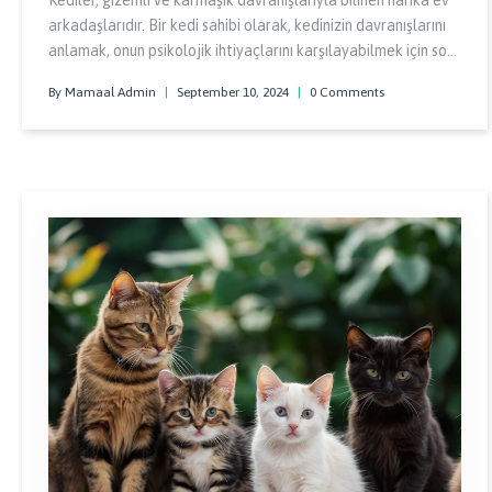
Kediler, gizemli ve karmaşık davranışlarıyla bilinen harika ev
arkadaşlarıdır. Bir kedi sahibi olarak, kedinizin davranışlarını
anlamak, onun psikolojik ihtiyaçlarını karşılayabilmek için son
derece önemlidir.
By Mamaal Admin
|
September 10, 2024
|
0 Comments