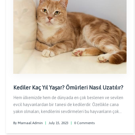
Kediler Kaç Yıl Yaşar? Ömürleri Nasıl Uzatılır?
Hem ülkemizde hem de dünyada en çok beslenen ve sevilen
evcil hayvanlardan bir tanesi de kedilerdir. Özellikle cana
yakın olmaları, kendilerini sevdirmeleri bu hayvanların çok
daha ev ortamında beslenmesine yol açmaktadır. Peki
By Mamaal Admin
|
July 15, 2023
|
0 Comments
insanların en iyi dostlarından olan kedilerin bir insanla yaşamı
ne kadar sürer...