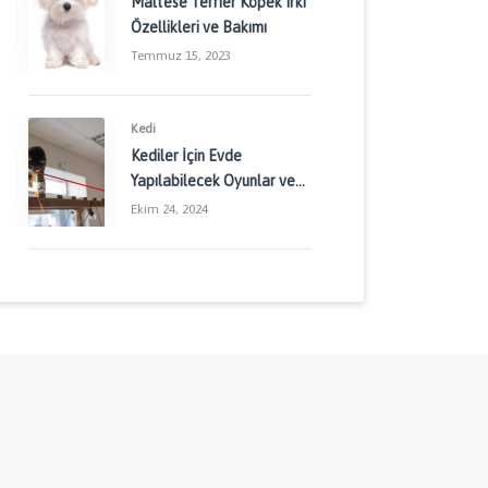
Maltese Terrier Köpek Irkı
Özellikleri ve Bakımı
Temmuz 15, 2023
Kedi
Kediler İçin Evde
Yapılabilecek Oyunlar ve
Aktiviteler: Kedinizin
Ekim 24, 2024
Enerjisini Doğru Yönetin