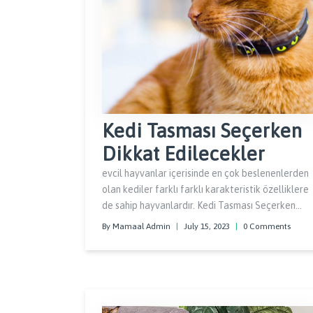
Kedi Tasması Seçerken
Dikkat Edilecekler
evcil hayvanlar içerisinde en çok beslenenlerden
olan kediler farklı farklı karakteristik özelliklere
de sahip hayvanlardır. Kedi Tasması Seçerken
Dikkat Edilecekler, hepsinin kendisine has
By Mamaal Admin
|
July 15, 2023
|
0 Comments
özellikleri, sevip sevmediği şeyleri vardır. Bu da
onların farklı karakteristik sınıflara ayrılmalarına
neden olmaktadır.