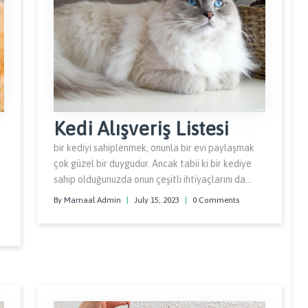
Kedi Alışveriş Listesi
bir kediyi sahiplenmek, onunla bir evi paylaşmak
çok güzel bir duygudur. Ancak tabii ki bir kediye
sahip olduğunuzda onun çeşitli ihtiyaçlarını da
karşılamayı bilmeniz gerekir. Eğer ilk kez bir kedi
By Mamaal Admin
|
July 15, 2023
|
0 Comments
sahiplendiyseniz ya da böyle bir düşünceniz varsa
kediniz için yapacağınız alışveriş listesini de göz
önünde bulundurmalısınız.