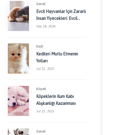
Genel
Evcil Hayvanlar İçin Zararlı
İnsan Yiyecekleri: Evcil
Dostlarınızı Korumak İçin
Sep 18, 2024
Dikkat Edilmesi
Gerekenler
Kedi
Kedileri Mutlu Etmenin
Yolları
Jul 15, 2023
Köpek
Köpeklerin Kum Kabı
Alışkanlığı Kazanması
Jul 15, 2023
Genel