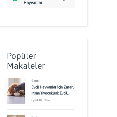
Hayvanlar
Popüler
Makaleler
Genel
Evcil Hayvanlar İçin Zararlı
İnsan Yiyecekleri: Evcil
Dostlarınızı Korumak İçin
Eylül 18, 2024
Dikkat Edilmesi
Gerekenler