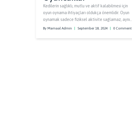
Kedilerin sağlıklı, mutlu ve aktif kalabilmesi için
oyun oynama ihtiyaçları oldukça önemlidir. Oyun
oynamak sadece fiziksel aktivite sağlamaz, aynı
zamanda kedinizin zihinsel sağlığına da katkıda
By Mamaal Admin
|
September 18, 2024
|
0 Comment
bulunur.