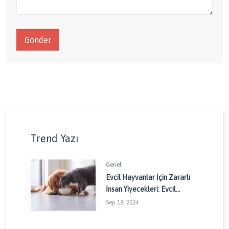
Gönder
Trend Yazı
Genel
Evcil Hayvanlar İçin Zararlı
İnsan Yiyecekleri: Evcil
Dostlarınızı Korumak İçin
Sep 18, 2024
Dikkat Edilmesi Gerekenler