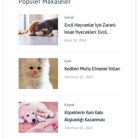
Popüler Makaleler
Genel
Evcil Hayvanlar İçin Zararlı
İnsan Yiyecekleri: Evcil
Dostlarınızı Korumak İçin
Eylül 18, 2024
Dikkat Edilmesi Gerekenler
Kedi
Kedileri Mutlu Etmenin Yolları
Temmuz 15, 2023
Köpek
Köpeklerin Kum Kabı
Alışkanlığı Kazanması
Temmuz 15, 2023