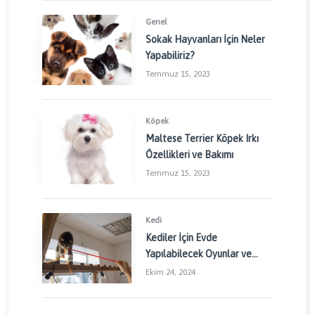
Genel
Sokak Hayvanları İçin Neler
Yapabiliriz?
Temmuz 15, 2023
Köpek
Maltese Terrier Köpek Irkı
Özellikleri ve Bakımı
Temmuz 15, 2023
Kedi
Kediler İçin Evde
Yapılabilecek Oyunlar ve
Aktiviteler: Kedinizin
Ekim 24, 2024
Enerjisini Doğru Yönetin