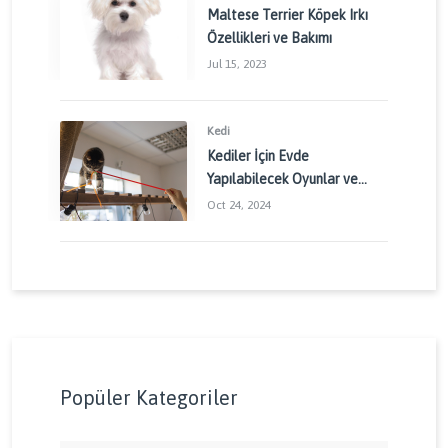
Maltese Terrier Köpek Irkı
Özellikleri ve Bakımı
Jul 15, 2023
Kedi
Kediler İçin Evde
Yapılabilecek Oyunlar ve
Aktiviteler: Kedinizin
Oct 24, 2024
Enerjisini Doğru Yönetin
Popüler Kategoriler