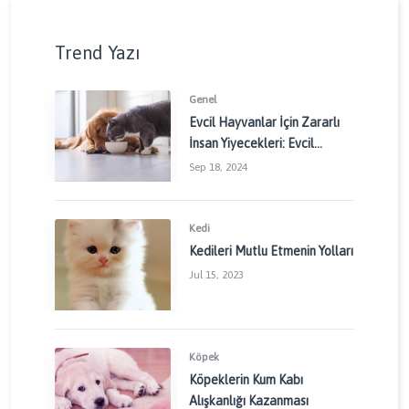
Trend Yazı
Genel
Evcil Hayvanlar İçin Zararlı
İnsan Yiyecekleri: Evcil
Dostlarınızı Korumak İçin
Sep 18, 2024
Dikkat Edilmesi Gerekenler
Kedi
Kedileri Mutlu Etmenin Yolları
Jul 15, 2023
Köpek
Köpeklerin Kum Kabı
Alışkanlığı Kazanması