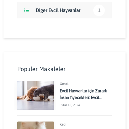
Diğer Evcil Hayvanlar
1
Popüler Makaleler
Genel
Evcil Hayvanlar İçin Zararlı
İnsan Yiyecekleri: Evcil
Dostlarınızı Korumak İçin
Eylül 18, 2024
Dikkat Edilmesi Gerekenler
Kedi