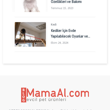
Özellikleri ve Bakımı
Temmuz 15, 2023
Kedi
Kediler İçin Evde
Yapılabilecek Oyunlar ve
Aktiviteler: Kedinizin
Ekim 24, 2024
Enerjisini Doğru Yönetin