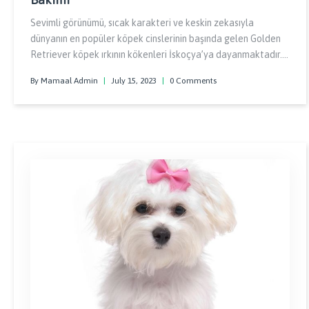
Sevimli görünümü, sıcak karakteri ve keskin zekasıyla
dünyanın en popüler köpek cinslerinin başında gelen Golden
Retriever köpek ırkının kökenleri İskoçya’ya dayanmaktadır.
Newfoundland, Irish Setter ve Wavy Coated Retriever köpek
By Mamaal Admin
|
July 15, 2023
|
0 Comments
ırkların melezlenmesi ile elde edilen bu güzel ve iyi huylu
köpekler 1865 yılında ortaya çıkmıştır.