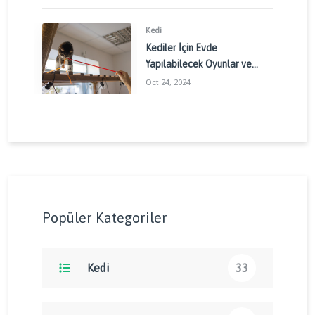
Kedi
Kediler İçin Evde
Yapılabilecek Oyunlar ve
Aktiviteler: Kedinizin
Oct 24, 2024
Enerjisini Doğru Yönetin
Popüler Kategoriler
Kedi
33