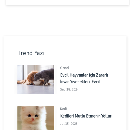
Trend Yazı
Genel
Evcil Hayvanlar İçin Zararlı
İnsan Yiyecekleri: Evcil
Dostlarınızı Korumak İçin
Sep 18, 2024
Dikkat Edilmesi Gerekenler
Kedi
Kedileri Mutlu Etmenin Yolları
Jul 15, 2023