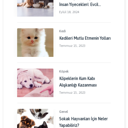
İnsan Yiyecekleri: Evcil
Dostlarınızı Korumak İçin
Eylül 18, 2024
Dikkat Edilmesi Gerekenler
Kedi
Kedileri Mutlu Etmenin Yolları
Temmuz 15, 2023
Köpek
Köpeklerin Kum Kabı
Alışkanlığı Kazanması
Temmuz 15, 2023
Genel
Sokak Hayvanları İçin Neler
Yapabiliriz?