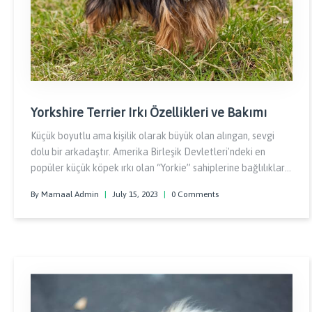
Yorkshire Terrier Irkı Özellikleri ve Bakımı
Küçük boyutlu ama kişilik olarak büyük olan alıngan, sevgi
dolu bir arkadaştır. Amerika Birleşik Devletleri'ndeki en
popüler küçük köpek ırkı olan “Yorkie” sahiplerine bağlılıkları,
zarif görünümleri ve apartman dairelerine uygunluğu ile
By Mamaal Admin
|
July 15, 2023
|
0 Comments
birçok hayran kazanmıştır.