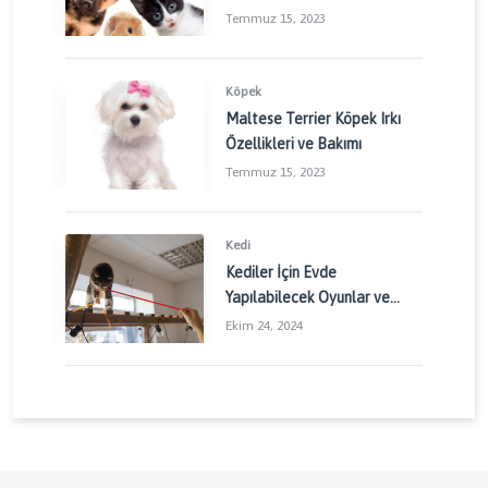
Temmuz 15, 2023
Köpek
Maltese Terrier Köpek Irkı
Özellikleri ve Bakımı
Temmuz 15, 2023
Kedi
Kediler İçin Evde
Yapılabilecek Oyunlar ve
Aktiviteler: Kedinizin
Ekim 24, 2024
Enerjisini Doğru Yönetin