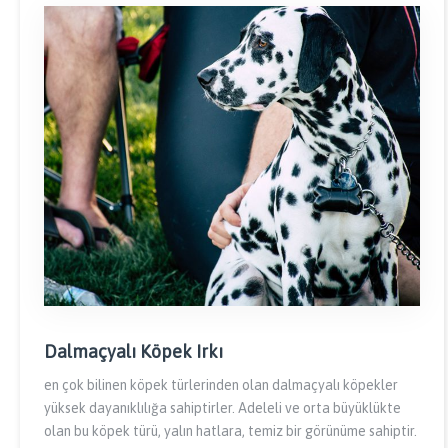
Dalmaçyalı Köpek Irkı
en çok bilinen köpek türlerinden olan dalmaçyalı köpekler
yüksek dayanıklılığa sahiptirler. Adeleli ve orta büyüklükte
olan bu köpek türü, yalın hatlara, temiz bir görünüme sahiptir.