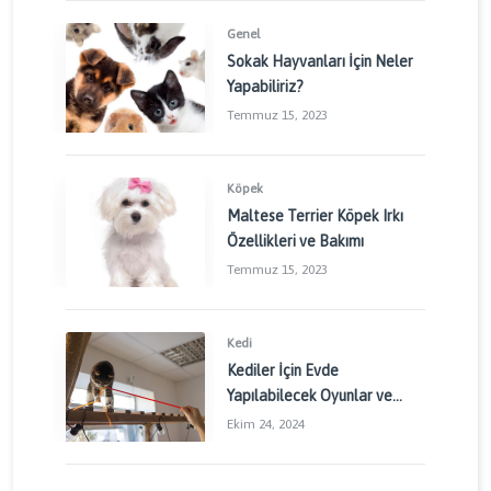
Genel
Sokak Hayvanları İçin Neler
Yapabiliriz?
Temmuz 15, 2023
Köpek
Maltese Terrier Köpek Irkı
Özellikleri ve Bakımı
Temmuz 15, 2023
Kedi
Kediler İçin Evde
Yapılabilecek Oyunlar ve
Aktiviteler: Kedinizin
Ekim 24, 2024
Enerjisini Doğru Yönetin