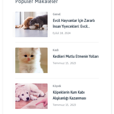
Popüler Makaleler
Genel
Evcil Hayvanlar İçin Zararlı
İnsan Yiyecekleri: Evcil
Dostlarınızı Korumak İçin
Eylül 18, 2024
Dikkat Edilmesi Gerekenler
Kedi
Kedileri Mutlu Etmenin Yolları
Temmuz 15, 2023
Köpek
Köpeklerin Kum Kabı
Alışkanlığı Kazanması
Temmuz 15, 2023