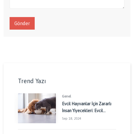
Gönder
Trend Yazı
Genel
Evcil Hayvanlar İçin Zararlı
İnsan Yiyecekleri: Evcil
Dostlarınızı Korumak İçin
Sep 18, 2024
Dikkat Edilmesi Gerekenler