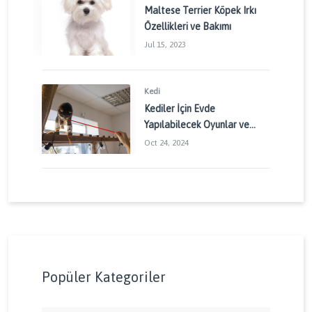
Maltese Terrier Köpek Irkı
Özellikleri ve Bakımı
Jul 15, 2023
Kedi
Kediler İçin Evde
Yapılabilecek Oyunlar ve
Aktiviteler: Kedinizin
Oct 24, 2024
Enerjisini Doğru Yönetin
Popüler Kategoriler