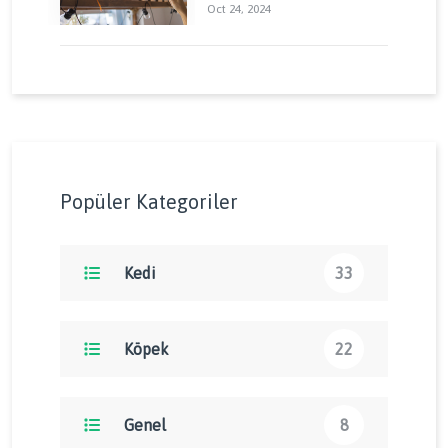
Aktiviteler: Kedinizin
Oct 24, 2024
Enerjisini Doğru Yönetin
Popüler Kategoriler
Kedi
33
Köpek
22
Genel
8