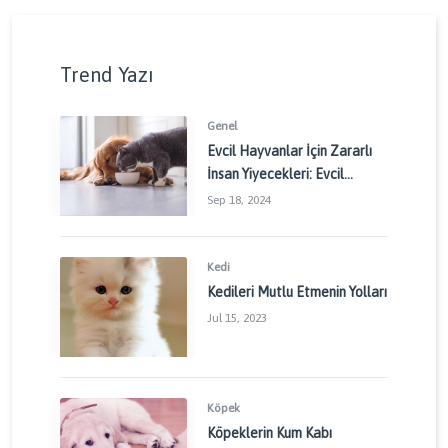
Trend Yazı
Genel
Evcil Hayvanlar İçin Zararlı
İnsan Yiyecekleri: Evcil
Dostlarınızı Korumak İçin
Sep 18, 2024
Dikkat Edilmesi Gerekenler
Kedi
Kedileri Mutlu Etmenin Yolları
Jul 15, 2023
Köpek
Köpeklerin Kum Kabı