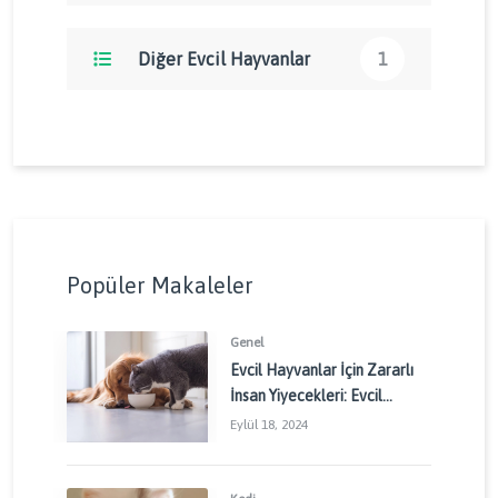
Diğer Evcil Hayvanlar
1
Popüler Makaleler
Genel
Evcil Hayvanlar İçin Zararlı
İnsan Yiyecekleri: Evcil
Dostlarınızı Korumak İçin
Eylül 18, 2024
Dikkat Edilmesi Gerekenler