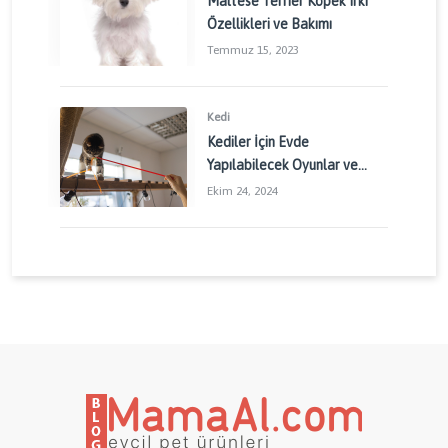
Maltese Terrier Köpek Irkı
Özellikleri ve Bakımı
Temmuz 15, 2023
Kedi
Kediler İçin Evde
Yapılabilecek Oyunlar ve
Aktiviteler: Kedinizin
Ekim 24, 2024
Enerjisini Doğru Yönetin