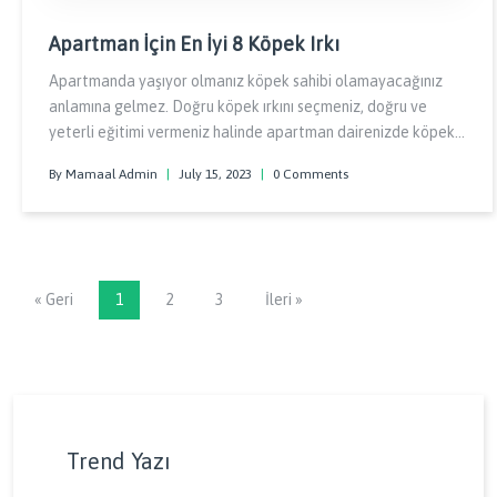
Apartman İçin En İyi 8 Köpek Irkı
Apartmanda yaşıyor olmanız köpek sahibi olamayacağınız
anlamına gelmez. Doğru köpek ırkını seçmeniz, doğru ve
yeterli eğitimi vermeniz halinde apartman dairenizde köpek
bakabilirsiniz. Klasik köpek bakım koşullarından
By Mamaal Admin
|
July 15, 2023
|
0 Comments
bahsetmiyorum.
« Geri
1
2
3
İleri »
Trend Yazı