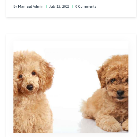
köpeğinizi küçüklükten güzelce eğitip iyi alışkanlıklar
By Mamaal Admin
|
July 15, 2023
|
0 Comments
edinmesini sağlamak ilerde sizi dinlemesi ve komutlarınıza
uyması açısından önemlidir.