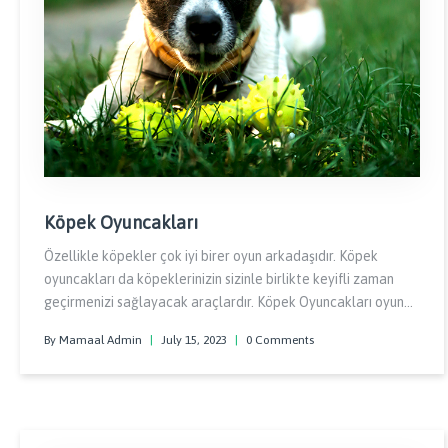
Köpek Oyuncakları
Özellikle köpekler çok iyi birer oyun arkadaşıdır. Köpek
oyuncakları da köpeklerinizin sizinle birlikte keyifli zaman
geçirmenizi sağlayacak araçlardır. Köpek Oyuncakları oyun
çağında olsun ya da olmasın her köpeğin bu tarz oyuncaklar
By Mamaal Admin
|
July 15, 2023
|
0 Comments
ile erkenden tanışması bunlara daha kolay alışmasına
yardımcı olacaktır.