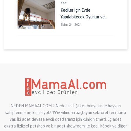
Kedi
Kediler İçin Evde
Yapılabilecek Oyunlar ve
Aktiviteler: Kedinizin
Ekim 24, 2024
Enerjisini Doğru Yönetin
NEDEN MAMAAL.COM ? Neden mi? Şirket bünyesinde hayvan
sahiplenmemiş kimse yok! 1996 yılından başlayan sektörel tecrübesi
var. İki adet devasa evcil dostlarımız için klinik hizmeti, üç adet
ekstra fiziksel petshop ve bir adet showroom ile kedi, köpek ve diğer