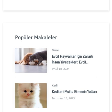
Popüler Makaleler
Genel
Evcil Hayvanlar İçin Zararlı
İnsan Yiyecekleri: Evcil
Dostlarınızı Korumak İçin
Eylül 18, 2024
Dikkat Edilmesi Gerekenler
Kedi
Kedileri Mutlu Etmenin Yolları
Temmuz 15, 2023