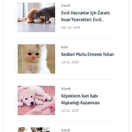
Genel
Evcil Hayvanlar İçin Zararlı
İnsan Yiyecekleri: Evcil
Dostlarınızı Korumak İçin
Sep 18, 2024
Dikkat Edilmesi Gerekenler
Kedi
Kedileri Mutlu Etmenin Yolları
Jul 15, 2023
Köpek
Köpeklerin Kum Kabı
Alışkanlığı Kazanması
Jul 15, 2023
Genel