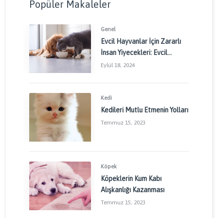
Popüler Makaleler
Genel
Evcil Hayvanlar İçin Zararlı
İnsan Yiyecekleri: Evcil
Dostlarınızı Korumak İçin
Eylül 18, 2024
Dikkat Edilmesi Gerekenler
Kedi
Kedileri Mutlu Etmenin Yolları
Temmuz 15, 2023
Köpek
Köpeklerin Kum Kabı
Alışkanlığı Kazanması
Temmuz 15, 2023