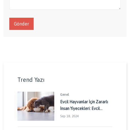
Gönder
Trend Yazı
Genel
Evcil Hayvanlar İçin Zararlı
İnsan Yiyecekleri: Evcil
Dostlarınızı Korumak İçin
Sep 18, 2024
Dikkat Edilmesi Gerekenler