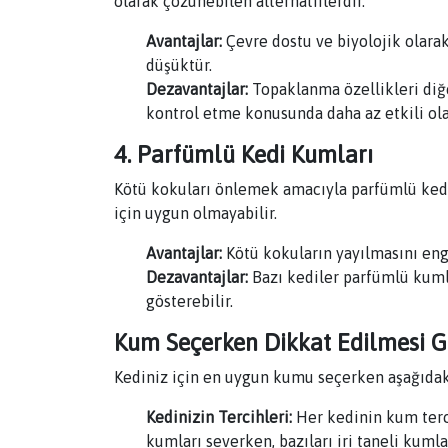
olarak çözünebilen alternatiflerdir.
Avantajlar:
Çevre dostu ve biyolojik olarak 
düşüktür.
Dezavantajlar:
Topaklanma özellikleri diğe
kontrol etme konusunda daha az etkili olab
4. Parfümlü Kedi Kumları
Kötü kokuları önlemek amacıyla parfümlü kedi 
için uygun olmayabilir.
Avantajlar:
Kötü kokuların yayılmasını enge
Dezavantajlar:
Bazı kediler parfümlü kuml
gösterebilir.
Kum Seçerken Dikkat Edilmesi G
Kediniz için en uygun kumu seçerken aşağıdaki
Kedinizin Tercihleri:
Her kedinin kum tercih
kumları severken, bazıları iri taneli kum