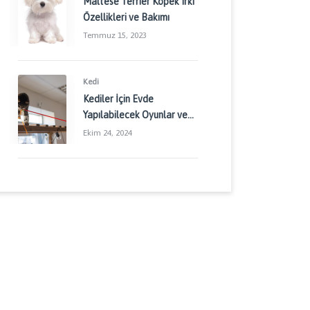
Maltese Terrier Köpek Irkı
Özellikleri ve Bakımı
Temmuz 15, 2023
Kedi
Kediler İçin Evde
Yapılabilecek Oyunlar ve
Aktiviteler: Kedinizin
Ekim 24, 2024
Enerjisini Doğru Yönetin