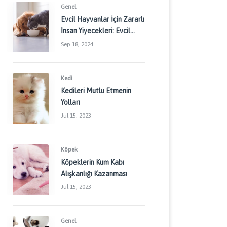
Genel
Evcil Hayvanlar İçin Zararlı
İnsan Yiyecekleri: Evcil
Dostlarınızı Korumak İçin
Sep 18, 2024
Dikkat Edilmesi
Gerekenler
Kedi
Kedileri Mutlu Etmenin
Yolları
Jul 15, 2023
Köpek
Köpeklerin Kum Kabı
Alışkanlığı Kazanması
Jul 15, 2023
Genel