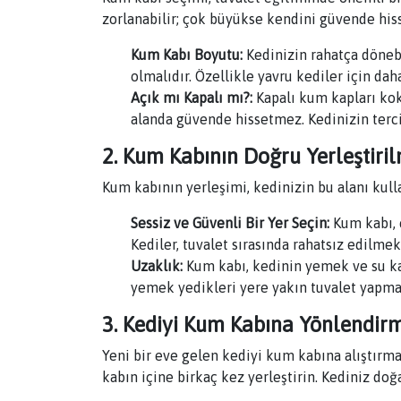
zorlanabilir; çok büyükse kendini güvende his
Kum Kabı Boyutu:
Kedinizin rahatça döneb
olmalıdır. Özellikle yavru kediler için daha
Açık mı Kapalı mı?:
Kapalı kum kapları koku
alanda güvende hissetmez. Kedinizin terci
2. Kum Kabının Doğru Yerleştiri
Kum kabının yerleşimi, kedinizin bu alanı kul
Sessiz ve Güvenli Bir Yer Seçin:
Kum kabı, e
Kediler, tuvalet sırasında rahatsız edilme
Uzaklık:
Kum kabı, kedinin yemek ve su kab
yemek yedikleri yere yakın tuvalet yapma
3. Kediyi Kum Kabına Yönlendir
Yeni bir eve gelen kediyi kum kabına alıştırma
kabın içine birkaç kez yerleştirin. Kediniz doğ