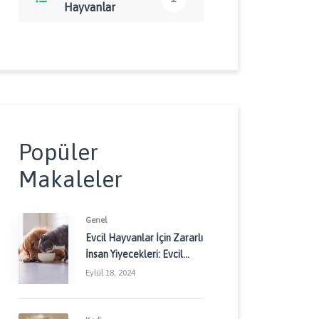
Hayvanlar
Popüler
Makaleler
Genel
Evcil Hayvanlar İçin Zararlı
İnsan Yiyecekleri: Evcil
Dostlarınızı Korumak İçin
Eylül 18, 2024
Dikkat Edilmesi
Gerekenler